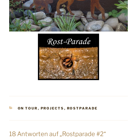
KATEGORIEN
ON TOUR
,
PROJECTS
,
ROSTPARADE
18 Antworten auf „Rostparade #2“