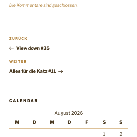
Die Kommentare sind geschlossen.
Beitragsnavigation
Vorheriger
ZURÜCK
Beitrag
View down #35
Nächster
WEITER
Beitrag
Alles für die Katz #11
CALENDAR
August 2026
M
D
M
D
F
S
S
1
2