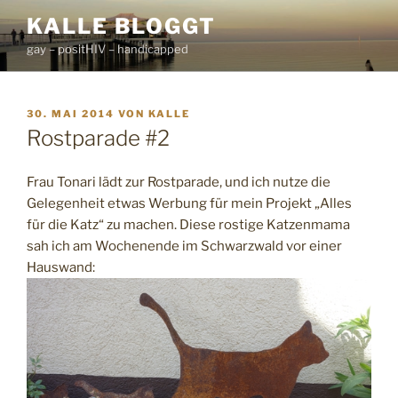
Zum
KALLE BLOGGT
Inhalt
gay – positHIV – handicapped
springen
VERÖFFENTLICHT
30. MAI 2014
VON
KALLE
AM
Rostparade #2
Frau Tonari lädt zur Rostparade, und ich nutze die
Gelegenheit etwas Werbung für mein Projekt „Alles
für die Katz“ zu machen. Diese rostige Katzenmama
sah ich am Wochenende im Schwarzwald vor einer
Hauswand: