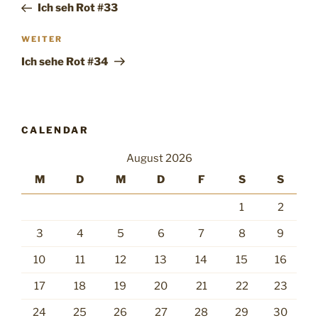
Beitrag
Ich seh Rot #33
Nächster
WEITER
Beitrag
Ich sehe Rot #34
CALENDAR
August 2026
M
D
M
D
F
S
S
1
2
3
4
5
6
7
8
9
10
11
12
13
14
15
16
17
18
19
20
21
22
23
24
25
26
27
28
29
30