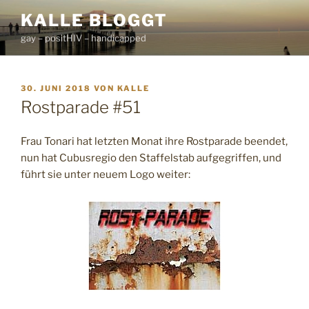
Zum
KALLE BLOGGT
Inhalt
gay – positHIV – handicapped
springen
VERÖFFENTLICHT
30. JUNI 2018
VON
KALLE
AM
Rostparade #51
Frau Tonari hat letzten Monat ihre Rostparade beendet,
nun hat Cubusregio den Staffelstab aufgegriffen, und
führt sie unter neuem Logo weiter: