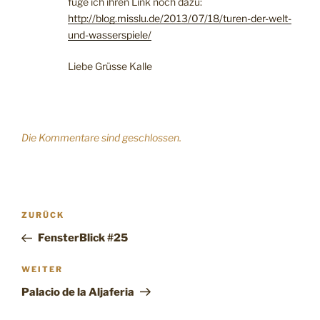
füge ich ihren Link noch dazu:
http://blog.misslu.de/2013/07/18/turen-der-welt-
und-wasserspiele/
Liebe Grüsse Kalle
Die Kommentare sind geschlossen.
Beitragsnavigation
Vorheriger
ZURÜCK
Beitrag
FensterBlick #25
Nächster
WEITER
Beitrag
Palacio de la Aljaferia