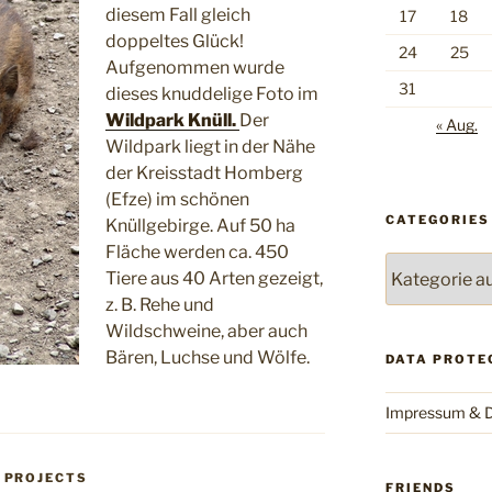
diesem Fall gleich
17
18
doppeltes Glück!
24
25
Aufgenommen wurde
31
dieses knuddelige Foto im
Wildpark Knüll.
Der
« Aug.
Wildpark liegt in der Nähe
der Kreisstadt Homberg
(Efze) im schönen
CATEGORIES
Knüllgebirge. Auf 50 ha
Fläche werden ca. 450
Categories
Tiere aus 40 Arten gezeigt,
z. B. Rehe und
Wildschweine, aber auch
Bären, Luchse und Wölfe.
DATA PROTE
Impressum & D
,
PROJECTS
FRIENDS