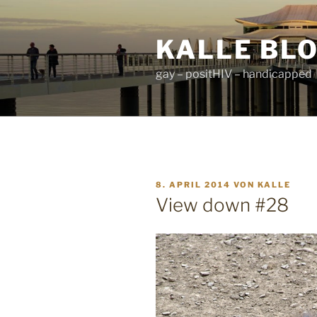
Zum
Inhalt
KALLE BL
springen
gay – positHIV – handicapped
VERÖFFENTLICHT
8. APRIL 2014
VON
KALLE
AM
View down #28