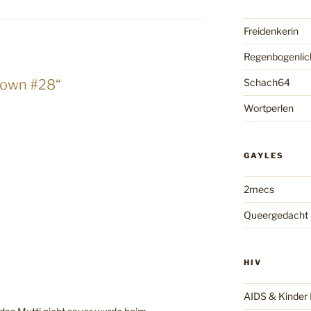
Freidenkerin
Regenbogenlic
Schach64
down #28“
Wortperlen
GAYLES
2mecs
Queergedacht
HIV
AIDS & Kinde