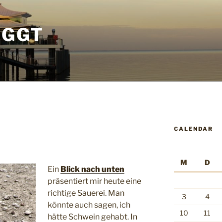
OGGT
CALENDAR
M
D
Ein
Blick nach unten
präsentiert mir heute eine
richtige Sauerei. Man
3
4
könnte auch sagen, ich
10
11
hätte Schwein gehabt. In