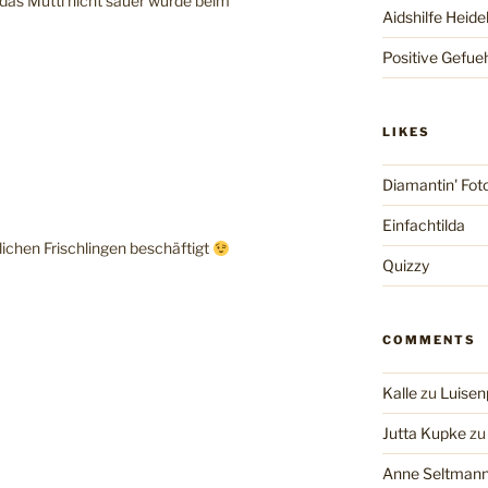
 das Mutti nicht sauer wurde beim
Aidshilfe Heide
Positive Gefue
LIKES
Diamantin' Fot
Einfachtilda
lichen Frischlingen beschäftigt
Quizzy
COMMENTS
Kalle
zu
Luisen
Jutta Kupke
z
Anne Seltman