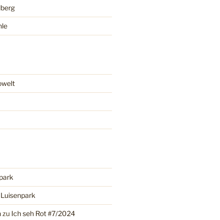
lberg
hle
owelt
park
u
Luisenpark
n
zu
Ich seh Rot #7/2024