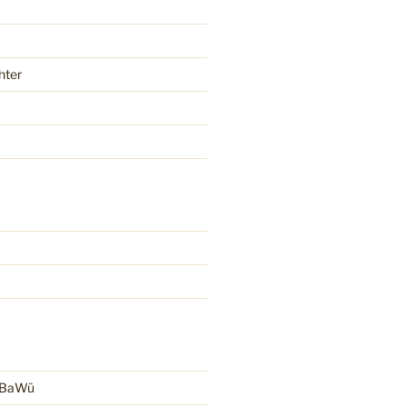
hter
r BaWü