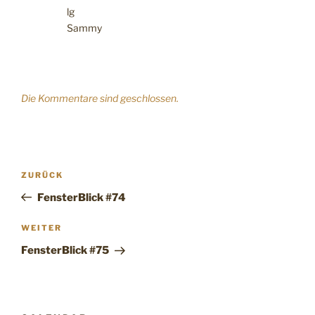
lg
Sammy
Die Kommentare sind geschlossen.
Beitragsnavigation
Vorheriger
ZURÜCK
Beitrag
FensterBlick #74
Nächster
WEITER
Beitrag
FensterBlick #75