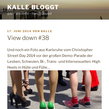
Zum
KALLE BLOGGT
Inhalt
gay – positHIV – handicapped
springen
VERÖFFENTLICHT
17. JUNI 2014
VON
KALLE
AM
View down #38
Und noch ein Foto aus Karlsruhe vom Christopher
Street Day 2014 vor der großen Demo-Parade der
Lesben, Schwulen, Bi-, Trans- und Intersexuellen. High
Heels in Hülle und Fülle…