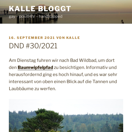
Zum
KALLE BLOGGT
Inhalt
gay – positHIV – handicapped
springen
VERÖFFENTLICHT
16. SEPTEMBER 2021
VON
KALLE
AM
DND #30/2021
Am Dienstag fuhren wir nach Bad Wildbad, um dort
den
Baumwipfelpfad
zu besichtigen. Informativ und
herausfordernd ging es hoch hinauf, und es war sehr
interessant von oben einen Blick auf die Tannen und
Laubbäume zu werfen.