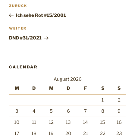
Beitragsnavigation
Vorheriger
ZURÜCK
Beitrag
Ich sehe Rot #15/2001
Nächster
WEITER
Beitrag
DND #31/2021
CALENDAR
August 2026
M
D
M
D
F
S
S
1
2
3
4
5
6
7
8
9
10
11
12
13
14
15
16
17
18
19
20
21
22
23