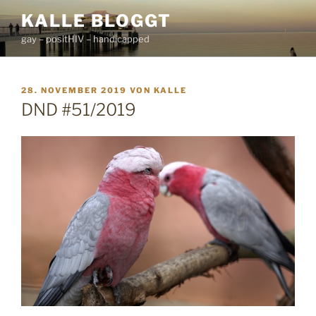
Zum
KALLE BLOGGT
Inhalt
gay – positHIV – handicapped
springen
VERÖFFENTLICHT
28. NOVEMBER 2019
VON
KALLE
AM
DND #51/2019