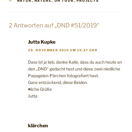
KATEGORIEN
NATUR
,
NATURE
,
ON TOUR
,
PROJECTS
2 Antworten auf „DND #51/2019“
Jutta Kupke
28. NOVEMBER 2019 UM 19:27 UHR
Dass ist ja lieb, danke Kalle, dass du auch heute an
den „DND“ gedacht hast und diese zwei niedliche
Papageien-Pärchen fotografiert hast.
Ganz entzückend, diese Beiden.
♥liche Grüße
Jutta
klärchen