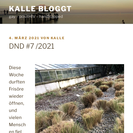
Zum
KALLE BLOGGT
Inhalt
gay – positHIV – handicapped
springen
VERÖFFENTLICHT
4. MÄRZ 2021
VON
KALLE
AM
DND #7 /2021
Diese
Woche
durften
Frisöre
wieder
öffnen,
und
vielen
Mensch
en fiel