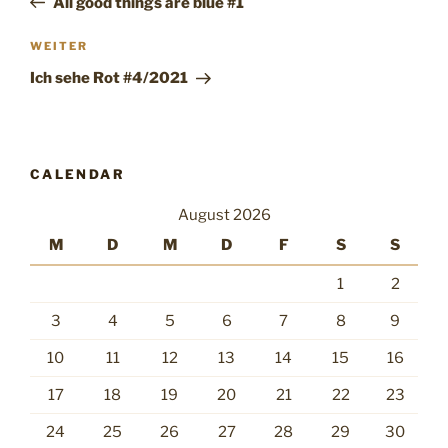
All good things are blue #1
Nächster
WEITER
Beitrag
Ich sehe Rot #4/2021
CALENDAR
August 2026
M
D
M
D
F
S
S
1
2
3
4
5
6
7
8
9
10
11
12
13
14
15
16
17
18
19
20
21
22
23
24
25
26
27
28
29
30