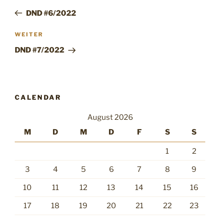
Beitrag
DND #6/2022
Nächster
WEITER
Beitrag
DND #7/2022
CALENDAR
August 2026
M
D
M
D
F
S
S
1
2
3
4
5
6
7
8
9
10
11
12
13
14
15
16
17
18
19
20
21
22
23