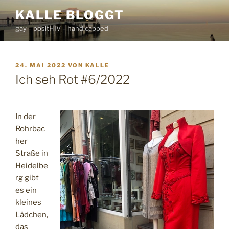
Zum
KALLE BLOGGT
Inhalt
gay – positHIV – handicapped
springen
VERÖFFENTLICHT
24. MAI 2022
VON
KALLE
AM
Ich seh Rot #6/2022
In der
Rohrbac
her
Straße in
Heidelbe
rg gibt
es ein
kleines
Lädchen,
das