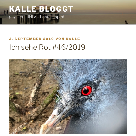
Zum
KALLE BLOGGT
Inhalt
gay – positHIV – handicapped
springen
VERÖFFENTLICHT
3. SEPTEMBER 2019
VON
KALLE
AM
Ich sehe Rot #46/2019