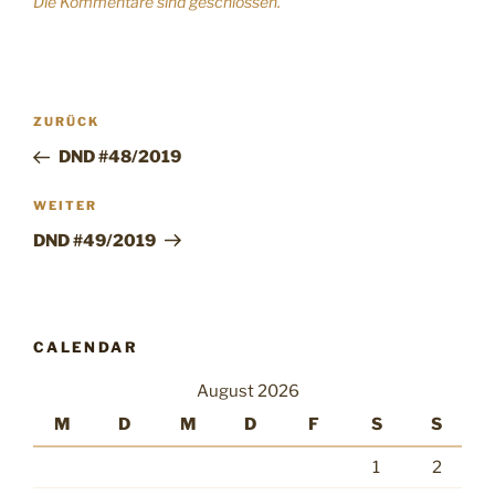
Die Kommentare sind geschlossen.
Beitragsnavigation
Vorheriger
ZURÜCK
Beitrag
DND #48/2019
Nächster
WEITER
Beitrag
DND #49/2019
CALENDAR
August 2026
M
D
M
D
F
S
S
1
2