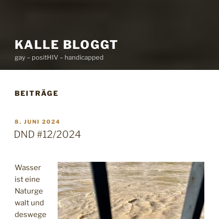
KALLE BLOGGT
gay – positHIV – handicapped
BEITRÄGE
VERÖFFENTLICHT
8. JUNI 2024
AM
DND #12/2024
Wasser
ist eine
Naturge
walt und
deswege