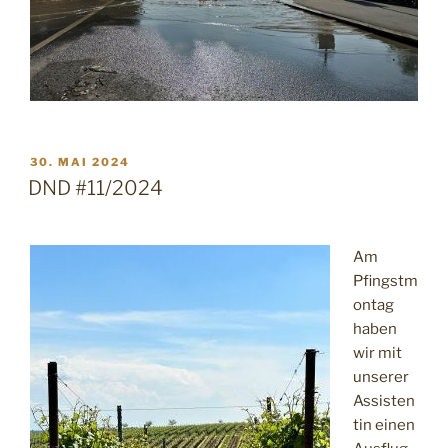
VERÖFFENTLICHT
30. MAI 2024
AM
DND #11/2024
Am
Pfingstm
ontag
haben
wir mit
unserer
Assisten
tin einen