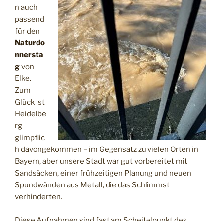
n auch
passend
für den
Naturdo
nnersta
g
von
Elke.
Zum
Glück ist
Heidelbe
rg
glimpflic
h davongekommen – im Gegensatz zu vielen Orten in
Bayern, aber unsere Stadt war gut vorbereitet mit
Sandsäcken, einer frühzeitigen Planung und neuen
Spundwänden aus Metall, die das Schlimmst
verhinderten.
Diese Aufnahmen sind fast am Scheitelpunkt des