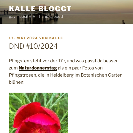
Zum
KALLE BLOGGT
Inhalt
gay – positHIV – handicapped
springen
VERÖFFENTLICHT
17. MAI 2024
VON
KALLE
AM
DND #10/2024
Pfingsten steht vor der Tür, und was passt da besser
zum
Naturdonnerstag
als ein paar Fotos von
Pfingstrosen, die in Heidelberg im Botanischen Garten
blühen: