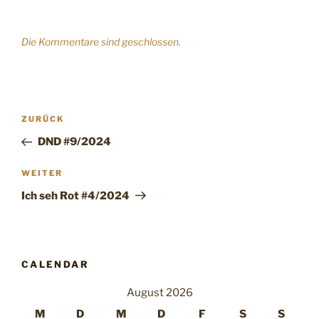
Die Kommentare sind geschlossen.
Beitragsnavigation
Vorheriger
ZURÜCK
Beitrag
DND #9/2024
Nächster
WEITER
Beitrag
Ich seh Rot #4/2024
CALENDAR
August 2026
M
D
M
D
F
S
S