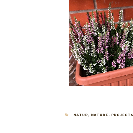
KATEGORIEN
NATUR
,
NATURE
,
PROJECT