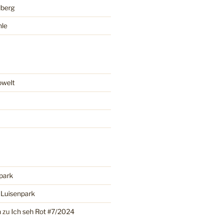
lberg
hle
owelt
park
u
Luisenpark
n
zu
Ich seh Rot #7/2024