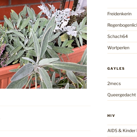
Freidenkerin
Regenbogenlic
Schach64
Wortperlen
GAYLES
2mecs
Queergedacht
HIV
S
AIDS & Kinde