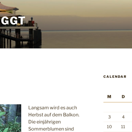
OGGT
CALENDAR
M
D
Langsam wird es auch
Herbst auf dem Balkon.
3
4
Die einjährigen
10
11
Sommerblumen sind