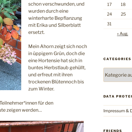
schon verschwunden, und
17
18
wurden durch eine
24
25
winterharte Bepflanzung
31
mit Erika und Silberblatt
ersetzt.
« Aug.
Mein Ahorn zeigt sich noch
in üppigem Grün, doch die
CATEGORIES
eine Hortensie hat sich in
buntes Herbstlaub gehüllt,
Categories
und erfreut mit ihren
trockenen Blütennoch bis
zum Winter.
DATA PROTE
Teilnehmer*innen für den
ute zeigen werden…
Impressum & D
FRIENDS