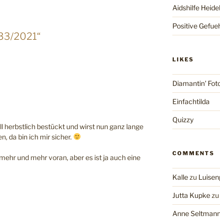
Aidshilfe Heide
Positive Gefue
#33/2021“
LIKES
Diamantin' Fot
Einfachtilda
Quizzy
 herbstlich bestückt und wirst nun ganz lange
, da bin ich mir sicher.
COMMENTS
 mehr und mehr voran, aber es ist ja auch eine
Kalle
zu
Luisen
Jutta Kupke
z
Anne Seltman