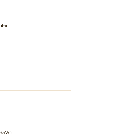
hter
r BaWü