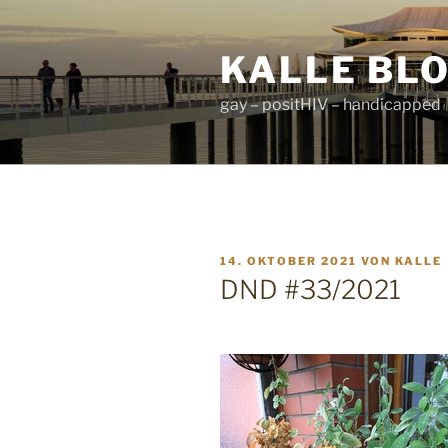
Zum
Inhalt
KALLE BL
springen
gay – positHIV – handicapped
VERÖFFENTLICHT
14. OKTOBER 2021
VON
KALLE
AM
DND #33/2021