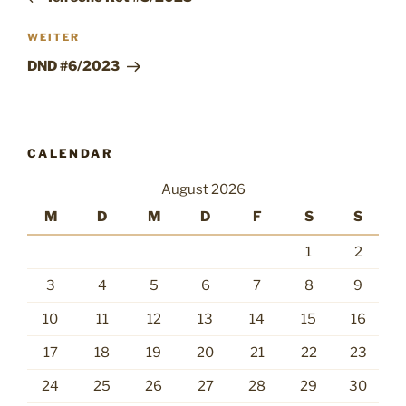
Nächster
WEITER
Beitrag
DND #6/2023
CALENDAR
August 2026
M
D
M
D
F
S
S
1
2
3
4
5
6
7
8
9
10
11
12
13
14
15
16
17
18
19
20
21
22
23
24
25
26
27
28
29
30