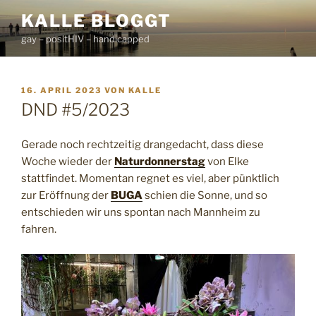
Zum
KALLE BLOGGT
Inhalt
gay – positHIV – handicapped
springen
VERÖFFENTLICHT
16. APRIL 2023
VON
KALLE
AM
DND #5/2023
Gerade noch rechtzeitig drangedacht, dass diese
Woche wieder der
Naturdonnerstag
von Elke
stattfindet. Momentan regnet es viel, aber pünktlich
zur Eröffnung der
BUGA
schien die Sonne, und so
entschieden wir uns spontan nach Mannheim zu
fahren.