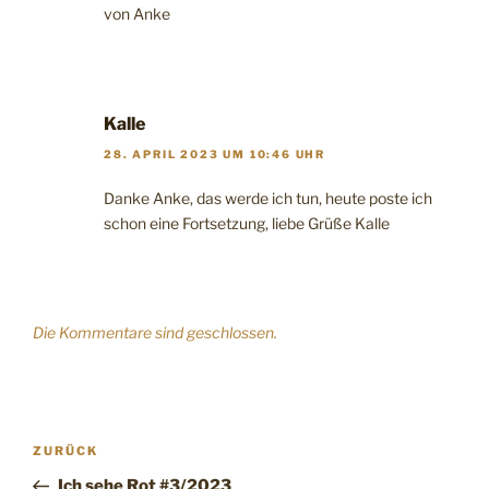
von Anke
Kalle
28. APRIL 2023 UM 10:46 UHR
Danke Anke, das werde ich tun, heute poste ich
schon eine Fortsetzung, liebe Grüße Kalle
Die Kommentare sind geschlossen.
Beitragsnavigation
Vorheriger
ZURÜCK
Beitrag
Ich sehe Rot #3/2023